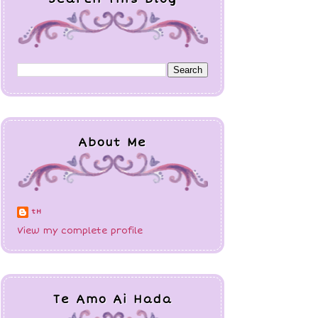
About Me
tH
View my complete profile
Te Amo Ai Hada