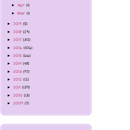
Mar
(1)
►
2019
(5)
►
2018
(29)
►
2017
(30)
►
2016
(106)
►
2015
(66)
►
2014
(48)
►
2013
(97)
►
2012
(12)
►
2011
(139)
►
2010
(13)
►
2009
(7)
►
Az