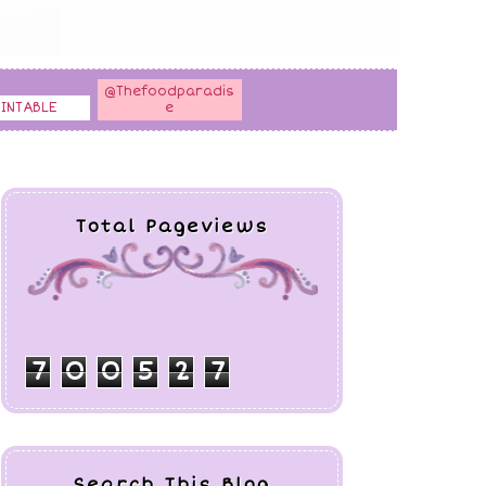
@Thefoodparadis
RINTABLE
e
Total Pageviews
7
0
0
5
2
7
Search This Blog