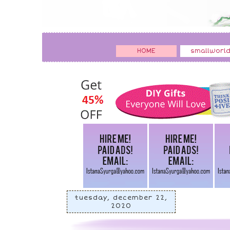
HOME
smallworl
tuesday, december 22,
2020