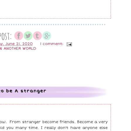
y, June 21, 2020
1 comment:
IN ANOTHER WORLD
to be A stranger
 now. From stranger become friends. Become a very
old you many time. I really don't have anyone else