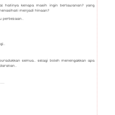
al hatinya kenapa masih ingin berlawanan? yang
i menasihati menjadi hinaan?
u perbezaan..
i..
uradukkan semua.. selagi boleh menengakkan apa
daratan..
...