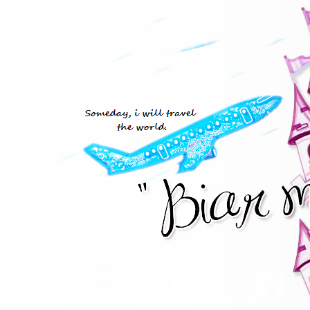
Biar Mimpi Sampai Terbang
p/s: jika pengolahan ayat bahasa inggeris saya hancur maka bah