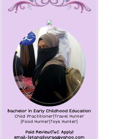
Bachelor in Early Childhood Education
Child Practitioner|Travel Hunter
|Food Hunter|Toys Hunter|
Paid Review(T&C Apply)
email-IstanaSyurga@yahoo.com