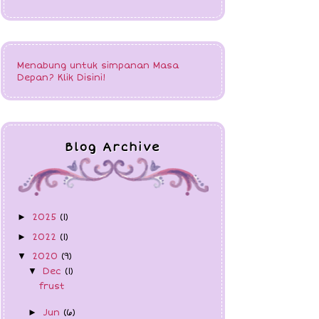
Menabung untuk simpanan Masa
Depan? Klik Disini!
Blog Archive
2025
(1)
►
2022
(1)
►
2020
(9)
▼
Dec
(1)
▼
frust
Jun
(6)
►
Apr
(1)
►