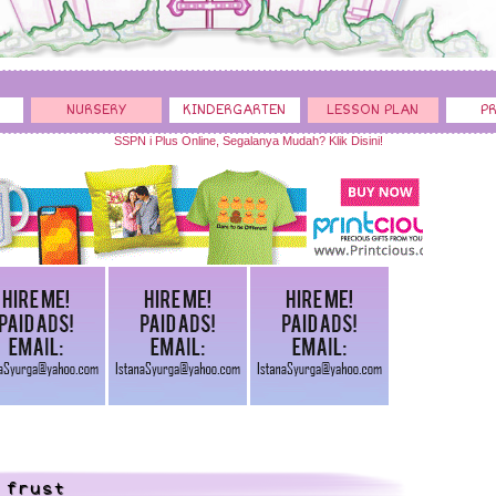
d
NURSERY
KINDERGARTEN
LESSON PLAN
P
SSPN i Plus Online, Segalanya Mudah? Klik Disini!
frust