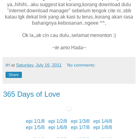
ya..hihihi.. aku suggest kat korang,korang download dulu
"internet download manager" sebelum tengok cite ni..sbb
kalau tgk dekat link yang ak kasi tu terus..korang akan rasa
bahangnya kebosanan..ngeee ^^,
Ok la,,ak cin cau dulu..selamat menonton :)
~
te amo
Hada~
tH
at
Saturday, July 16, 2011
No comments:
Share
365 Days of Love
epi 1/1/8
epi 1/2/8
epi 1/3/8
epi 1/4/8
epi 1/5/8
epi 1/6/8
epi 1/7/8
epi 1/8/8