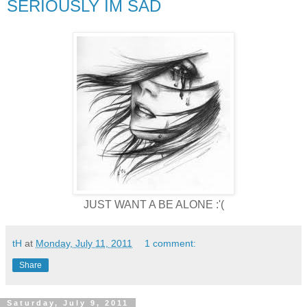
SERIOUSLY IM SAD
JUST WANT A BE ALONE :'(
tH
at
Monday, July 11, 2011
1 comment:
Share
Saturday, July 9, 2011