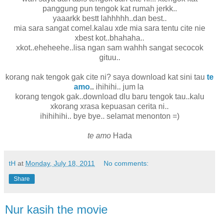
panggung pun tengok kat rumah jerkk..
yaaarkk bestt lahhhhh..dan best..
mia sara sangat comel.kalau xde mia sara tentu cite nie
xbest kot..bhahaha..
xkot..eheheehe..lisa ngan sam wahhh sangat secocok
gituu..
korang nak tengok gak cite ni? saya download kat sini tau
te
amo
..
ihihihi.. jum la
korang tengok gak..download dlu baru tengok tau..kalu
xkorang xrasa kepuasan cerita ni..
ihihihihi.. bye bye.. selamat menonton =)
te amo
Hada
tH
at
Monday, July 18, 2011
No comments:
Share
Nur kasih the movie