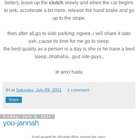
better), leave up the
clutch
slowly and when the car begins
to jerk, accelerate a bit more, release the hand brake and go
up to the slope.
then after all,go to side parking..ngeee..i will share it later
yah..cause its time for me go to sleep.
the best quality as a person in a day is she or he have a best
sleep..bhahaha.. gud nite guys..
te amo
hada
tH
at
Saturday, July 09, 2011
1 comment:
Share
Friday, July 8, 2011
you-jannah
just want to share this song to you.