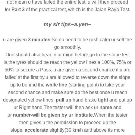
not mean u have failed the entire test. u will then proceed
for
Part 3
of the practical test, which is the Jalan Raya Test.
my sir tips~a.yen~
u are given
3 minutes.
So no need to be rush.calm ur self the
go smoothly.
One should also bear in ur mind before go to the slope test
is,the tyres should be reach the yellow lines a 100%, 75% or
50% to secure a Pass.
u are given a second chance if u are
failed at the first try.u are allowed to reverse down the slope
up to behind the
white line
(starting point) to take your
second chance and make sure do the best.once u reach
designated yellow lines,
pull up
hand brake
tight
and put up
ur Right hand.
The tester will then ask ur
name
and
ur
number-will be given by ur institute.
When the tester
then gives u the permission to proceed up the
slope,
accelerate
slightly(30 km/h and above its more