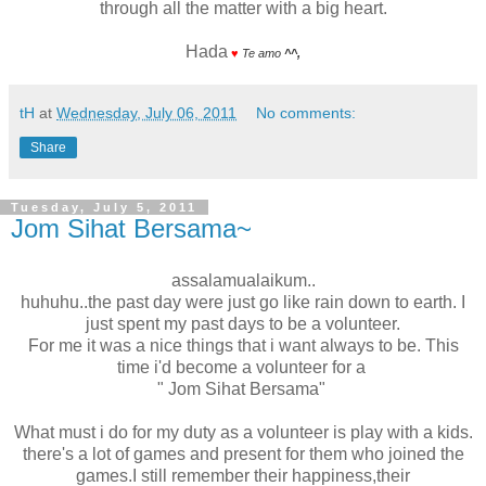
through all the matter with a big heart.
Hada
♥
Te amo
^^,
tH
at
Wednesday, July 06, 2011
No comments:
Share
Tuesday, July 5, 2011
Jom Sihat Bersama~
assalamualaikum..
huhuhu..the past day were just go like rain down to earth. I
just spent my past days to be a volunteer.
For me it was a nice things that i want always to be. This
time i'd become a volunteer for a
" Jom Sihat Bersama"
What must i do for my duty as a volunteer is play with a kids.
there's a lot of games and present for them who joined the
games.
I still remember their happiness,their