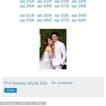
epi 2/1/8
epi 2/2/8
epi 2/3/8
epi 2/4/8
epi 2/5/8
epi 2/6/8
epi 2/7/8
epi 2/8/8
epi 3/1/8
epi 3/2/8
epi 3/3/8
epi 3/4/8
epi 3/5/8
epi 3/6/8
epi 3/7/8
epi 3/8/8
tH
at
Saturday, July 16, 2011
No comments:
Share
Monday, July 11, 2011