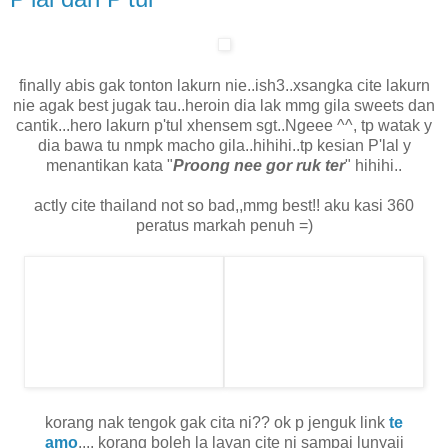
finally abis gak tonton lakurn nie..ish3..xsangka cite lakurn
nie agak best jugak tau..heroin dia lak mmg gila sweets dan
cantik...hero lakurn p'tul xhensem sgt..Ngeee ^^, tp watak y
dia bawa tu nmpk macho gila..hihihi..tp kesian P'lal y
menantikan kata "
Proong nee gor ruk ter
" hihihi..
actly cite thailand not so bad,,mmg best!! aku kasi 360
peratus markah penuh =)
korang nak tengok gak cita ni?? ok p jenguk link
te
amo
.... korang boleh la layan cite ni sampai lunyaii