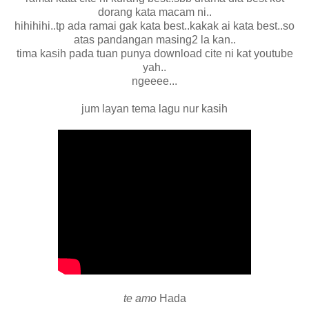
dorang kata macam ni..
hihihihi..tp ada ramai gak kata best..kakak ai kata best..so
atas pandangan masing2 la kan..
tima kasih pada tuan punya download cite ni kat youtube
yah..
ngeeee...
jum layan tema lagu nur kasih
te amo
Hada