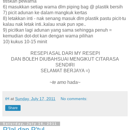
titiskan pewarna
6) masukkan setiap warna dlm piping bag @ plastik bersih
7) picit adunan ke dalam mangkuk kertas
8) letakkan inti - nak senang masuk dlm plastik pastu picit-tu
kalau nak letak inti..kalau xnak pun xpe..
9) picitkan lagi adunan yang sama sehingga penuh =
kemudian dot-dot kan dengan warna pilihan
10) kukus 10-15 minit
RESEPI ASAL DARI MY RESEPI
DAN BOLEH DIUBAHSUAI MENGIKUT CITARASA
SENDIRI
SELAMAT BERJAYA =)
~te amo
hada~
tH
at
Sunday, July 17, 2011
No comments:
Share
Saturday, July 16, 2011
P'lal dan P'tul