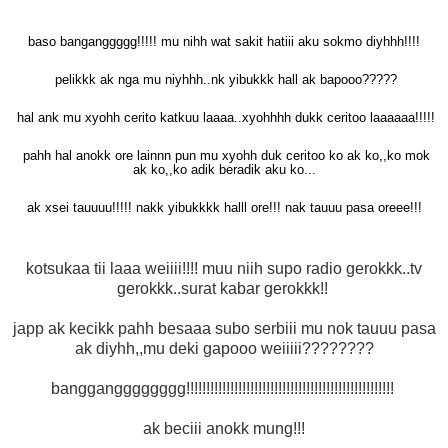
baso ba
ng
anggggg!!!!! mu nihh wat sakit hatiii aku sokmo diyhhh!!!!
pelikkk ak nga mu niyhhh..nk yibukkk hall ak bapooo?????
hal ank mu xyohh cerito katkuu laaaa..xyohhhh dukk ceritoo laaaaaa!!!!!
pahh hal anokk ore lainnn pun mu xyohh duk ceritoo ko ak ko,,ko mok
ak ko,,ko adik beradik aku ko...
ak xsei tauuuu!!!!! nakk yibukkkk halll ore!!! nak tauuu pasa oreee!!!
kotsukaa tii laaa weiiii!!!! muu niih supo radio gerokkk..tv
gerokkk..surat kabar gerokkk!!
japp ak kecikk pahh besaaa subo serbiii mu nok tauuu pasa
ak diyhh,,mu deki gapooo weiiiii????????
banggangggggggg!!!!!!!!!!!
​!!!!!!!!!!!!!!!!!!!!!!!
!!!!!!!!!!!!!!!!!!
ak beciii anokk mung!!!