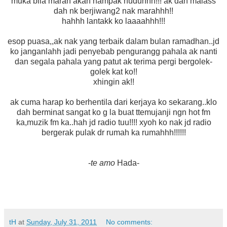
muka bila marah akan nampak huduhhh!!! ak dah malass
dah nk berjiwang2 nak marahhh!!
hahhh lantakk ko laaaahhh!!!
esop puasa,,ak nak yang terbaik dalam bulan ramadhan..jd
ko janganlahh jadi penyebab pengurangg pahala ak nanti
dan segala pahala yang patut ak terima pergi bergolek-
golek kat ko!!
xhingin ak!!
ak cuma harap ko berhentila dari kerjaya ko sekarang..klo
dah berminat sangat ko g la buat ttemujanji ngn hot fm
ka,muzik fm ka..hah jd radio tuu!!!! xyoh ko nak jd radio
bergerak pulak dr rumah ka rumahhh!!!!!!
-
te amo
Hada-
tH
at
Sunday, July 31, 2011
No comments: