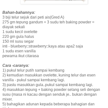
Bahan-bahannya:
3 biji telur sejuk dari peti ais(Gred A)
275 gm tepung gandum + 3 sudu teh baking powder =
diayak sekali
1 sudu kecil ovelette
220 gm gula halus
150 ml susu segar
inti - blueberry::strawberry::kaya atau apa2 saja
1 sudu esen vanilla
pewarna ikut citarasa
Cara -caranya:
1) pukul telur putih sampai kembang
2) kemudian masukkan ovelette, kuning telur dan esen
vanilla - pukul sampai kembang lagi.
3) pastu masukkan gula..pukul sampai kembang lagi.
4) masukkan tepung + baking powder selang seli dengan
susu (masa ni kacau dengan senduk je.. bukan dengan
mixer.
5) bahagikan adunan kepada beberapa bahagian dan