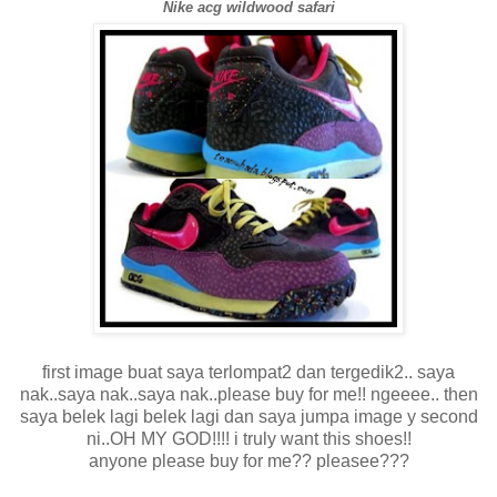
Nike acg wildwood safari
first image buat saya terlompat2 dan tergedik2.. saya
nak..saya nak..saya nak..please buy for me!! ngeeee.. then
saya belek lagi belek lagi dan saya jumpa image y second
ni..OH MY GOD!!!! i truly want this shoes!!
anyone please buy for me?? pleasee???