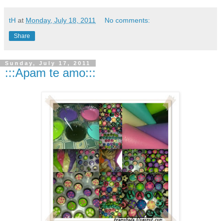
tH
at
Monday, July 18, 2011
No comments:
Share
Sunday, July 17, 2011
:::Apam te amo:::