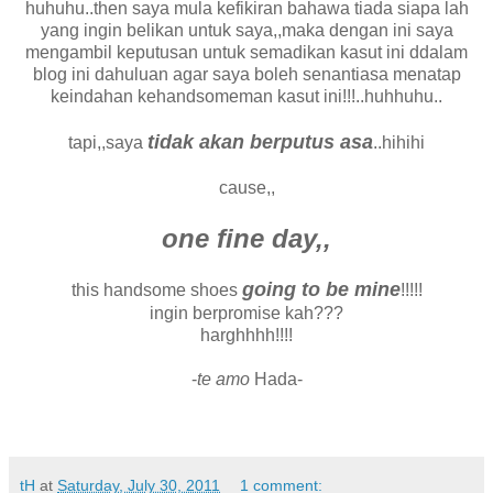
huhuhu..then saya mula kefikiran bahawa tiada siapa lah
yang ingin belikan untuk saya,,maka dengan ini saya
mengambil keputusan untuk semadikan kasut ini ddalam
blog ini dahuluan agar saya boleh senantiasa menatap
keindahan kehandsomeman kasut ini!!!..huhhuhu..
tidak akan berputus asa
tapi,,saya
..hihihi
cause,,
one fine day,,
going to be mine
this handsome shoes
!!!!!
ingin berpromise kah???
harghhhh!!!!
-
te amo
Hada-
tH
at
Saturday, July 30, 2011
1 comment: