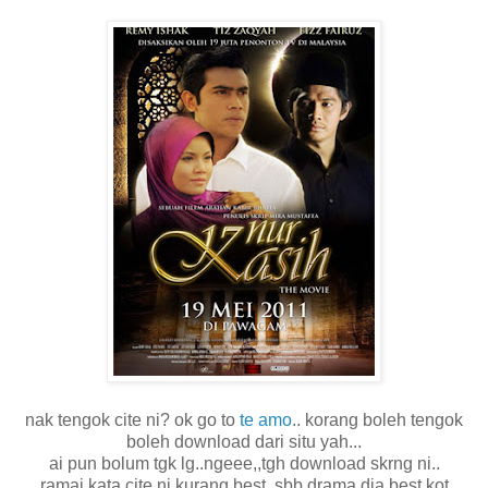
nak tengok cite ni? ok go to
te amo
.. korang boleh tengok
boleh download dari situ yah...
ai pun bolum tgk lg..ngeee,,tgh download skrng ni..
ramai kata cite ni kurang best..sbb drama dia best kot