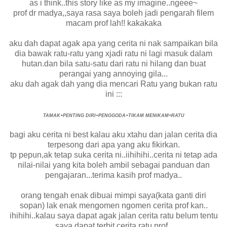
as i think..this story like as my imagine..ngeee~
prof dr madya,,saya rasa saya boleh jadi pengarah filem
macam prof lah!! kakakaka
aku dah dapat agak apa yang cerita ni nak sampaikan bila
dia bawak ratu-ratu yang xjadi ratu ni lagi masuk dalam
hutan.dan bila satu-satu dari ratu ni hilang dan buat
perangai yang annoying gila...
aku dah agak dah yang dia mencari Ratu yang bukan ratu
ini :::
TAMAK+PENTING DIRI+PENGGODA+TIKAM MENIKAM=RATU
bagi aku cerita ni best kalau aku xtahu dan jalan cerita dia
terpesong dari apa yang aku fikirkan.
tp pepun,ak tetap suka cerita ni..iihihihi..cerita ni tetap ada
nilai-nilai yang kita boleh ambil sebagai panduan dan
pengajaran...terima kasih prof madya..
orang tengah enak dibuai mimpi saya(kata ganti diri
sopan) lak enak mengomen ngomen cerita prof kan..
ihihihi..kalau saya dapat agak jalan cerita ratu belum tentu
saya dapat terbit cerita ratu prof..